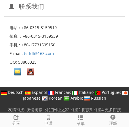
联系我们
电话：+86-0315-3159519
传真 ：+86-0315-3159539
手机：+86-17731505150
E-mail:
ts-fdl@163.com
QQ: 58808325
Deutsch
Espanol
Francais
Italiano
Portugues
Japanese
Korean
Arabic
Russian
友情衔接:
友情衔接:
外贸网址之家
衔接2
衔接3
衔接4
更多衔接
电话: +86-0315-3159519
|
E-mail:
ts-fdl@163.com
版权所有 © 唐山富达莱新材料有限公司 保留所有权利 |
冀ICP备
分享
电话
顶部
菜单
19038363号-1
51La