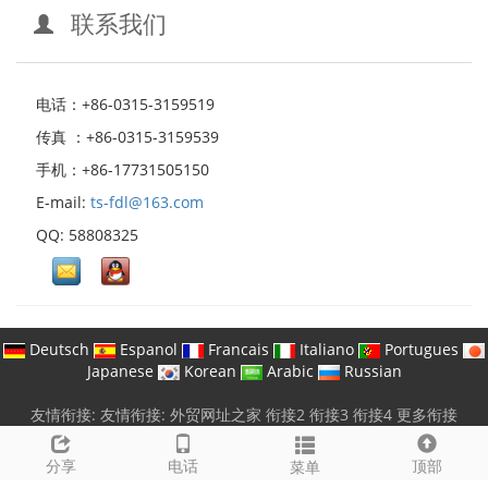
联系我们
电话：+86-0315-3159519
传真 ：+86-0315-3159539
手机：+86-17731505150
E-mail:
ts-fdl@163.com
QQ: 58808325
Deutsch
Espanol
Francais
Italiano
Portugues
Japanese
Korean
Arabic
Russian
友情衔接:
友情衔接:
外贸网址之家
衔接2
衔接3
衔接4
更多衔接
电话: +86-0315-3159519
|
E-mail:
ts-fdl@163.com
版权所有 © 唐山富达莱新材料有限公司 保留所有权利 |
冀ICP备
分享
电话
顶部
菜单
19038363号-1
51La