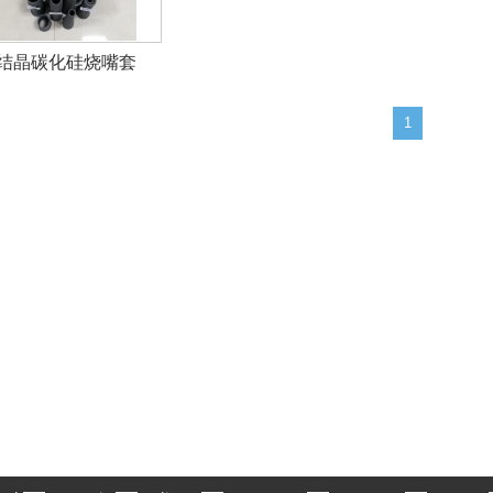
结晶碳化硅烧嘴套
1